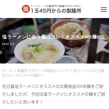
塩ラーメンに合う麺はコレ！オススメNB麺6つ
2020.3.5
ホーム
>
製麺所ブログ
>
NB商品について
>
塩ラーメンに合う麺
はコレ！オススメNB麺6つ
先日醤油ラーメンにオススメの太陽食品のNB麺をご紹
介しましたが、今回は塩ラーメンにオススメの麺をご紹
介したいと思います！