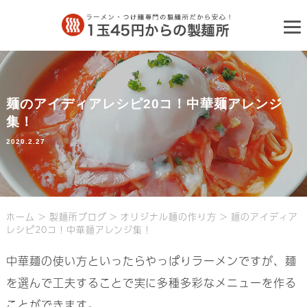
麺のアイディアレシピ20コ！中華麺アレンジ
集！
2020.2.27
ホーム
>
製麺所ブログ
>
オリジナル麺の作り方
>
麺のアイディア
レシピ20コ！中華麺アレンジ集！
中華麺の使い方といったらやっぱりラーメンですが、麺
を選んで工夫することで実に多種多彩なメニューを作る
ことができます。