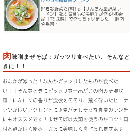
けんちん風野菜ラーメン
好きな野菜で作れる【けんちん風野菜ラ
ーメン】を太陽食品の製麺所が作るNB商
品『TS味噌』で作っちゃいました！ 豚肉
や鶏肉…
肉
味噌まぜそば：ガッツリ食べたい、そんなと
きに！！
おなかが減った！なんかガッツリしたものが食べた
い！！そんなときにピッタリな一品がこの肉みそ混ぜ
麺！にんにくの香りが食欲をそそり、荒く砕いたピーナ
ッツが良いアクセントに♪夏バテしそうな真夏のランチ
にもオススメです！まぜそばは太麺を使うのがコツ！具
材と麺が良く絡み、さらに美味しく食べられますよ♪