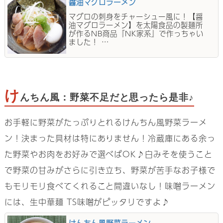
醤油マグロラーメン
マグロの刺身をチャーシュー風に！【醤
油マグロラーメン】を太陽食品の製麺所
が作るNB商品『NK家系』で作っちゃい
ました！ …
け
んちん風：野菜不足だと思ったら是非♪
お手軽に野菜がたっぷりとれるけんちん風野菜ラーメ
ン！決まった具材は特にありません！冷蔵庫にある余っ
た野菜やお肉をお好みで選べばOK♪白みそを使うこと
で野菜の甘みがさらに引き立ち、野菜が苦手なお子様で
もモリモリ食べてくれること間違いなし！味噌ラーメン
には、生中華麺 TS味噌がピッタリですよ♪