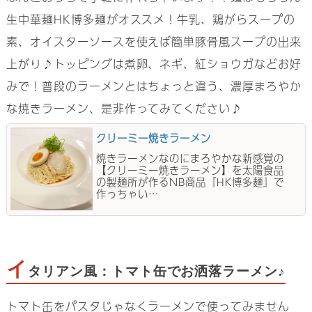
生中華麺HK博多麺がオススメ！牛乳、鶏がらスープの
素、オイスターソースを使えば簡単豚骨風スープの出来
上がり♪トッピングは煮卵、ネギ、紅ショウガなどお好
みで！普段のラーメンとはちょっと違う、濃厚まろやか
な焼きラーメン、是非作ってみてください♪
クリーミー焼きラーメン
焼きラーメンなのにまろやかな新感覚の
【クリーミー焼きラーメン】を太陽食品
の製麺所が作るNB商品『HK博多麺』で
作っちゃい…
イ
タリアン風：トマト缶でお洒落ラーメン♪
トマト缶をパスタじゃなくラーメンで使ってみません