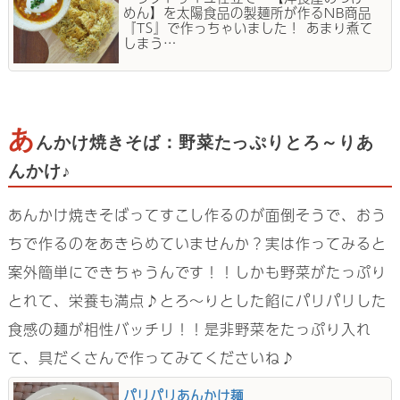
めん】を太陽食品の製麺所が作るNB商品
『TS』で作っちゃいました！ あまり煮て
しまう…
あ
んかけ焼きそば：野菜たっぷりとろ～りあ
んかけ♪
あんかけ焼きそばってすこし作るのが面倒そうで、おう
ちで作るのをあきらめていませんか？実は作ってみると
案外簡単にできちゃうんです！！しかも野菜がたっぷり
とれて、栄養も満点♪とろ～りとした餡にパリパリした
食感の麺が相性バッチリ！！是非野菜をたっぷり入れ
て、具だくさんで作ってみてくださいね♪
パリパリあんかけ麺