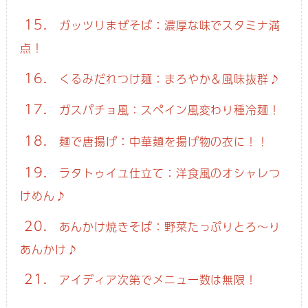
15.
ガッツリまぜそば：濃厚な味でスタミナ満
点！
16.
くるみだれつけ麺：まろやか＆風味抜群♪
17.
ガスパチョ風：スペイン風変わり種冷麺！
18.
麺で唐揚げ：中華麺を揚げ物の衣に！！
19.
ラタトゥイユ仕立て：洋食風のオシャレつ
けめん♪
20.
あんかけ焼きそば：野菜たっぷりとろ～り
あんかけ♪
21.
アイディア次第でメニュー数は無限！