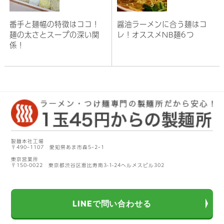
番手と麺幅の特徴はココ！
醤油ラーメンに合う麺はコ
麺の太さとスープの深い関
レ！オススメNB麺6つ
係！
製麺本社工場
〒490ｰ1107 愛知県あま市森5ｰ2ｰ1
東京営業所
〒150-0022 東京都渋谷区恵比寿南3-1-24ヘルメスビル302
LINEで問い合わせる