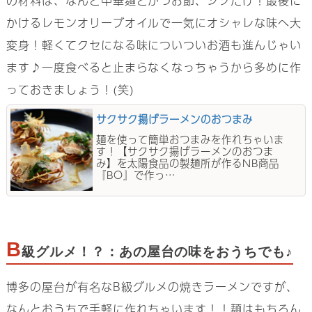
の材料は、なんと中華麺とかつお節、シソだけ！最後に
かけるレモンオリーブオイルで一気にオシャレな味へ大
変身！軽くてクセになる味についついお酒も進んじゃい
ます♪一度食べると止まらなくなっちゃうから多めに作
っておきましょう！(笑)
サクサク揚げラーメンのおつまみ
麺を使って簡単おつまみを作れちゃいま
す！【サクサク揚げラーメンのおつま
み】を太陽食品の製麺所が作るNB商品
『BO』で作っ…
B
級グルメ！？：あの屋台の味をおうちでも♪
博多の屋台が有名なB級グルメの焼きラーメンですが、
なんとおうちで手軽に作れちゃいます！！麺はもちろん