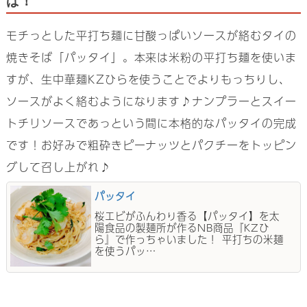
ば！
モチっとした平打ち麺に甘酸っぱいソースが絡むタイの
焼きそば「パッタイ」。本来は米粉の平打ち麺を使いま
すが、生中華麺KZひらを使うことでよりもっちりし、
ソースがよく絡むようになります♪ナンプラーとスイー
トチリソースであっという間に本格的なパッタイの完成
です！お好みで粗砕きピーナッツとパクチーをトッピン
グして召し上がれ♪
パッタイ
桜エビがふんわり香る【パッタイ】を太
陽食品の製麺所が作るNB商品『KZひ
ら』で作っちゃいました！ 平打ちの米麺
を使うパッ…