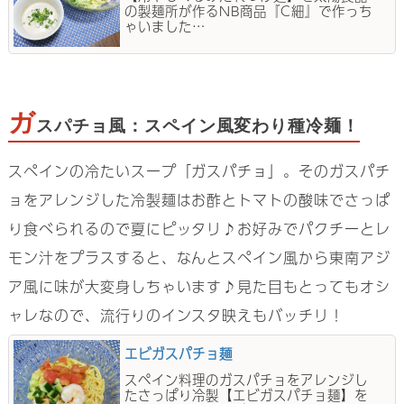
の製麺所が作るNB商品『C細』で作っち
ゃいました…
ガ
スパチョ風：スペイン風変わり種冷麺！
スペインの冷たいスープ「ガスパチョ」。そのガスパチ
ョをアレンジした冷製麺はお酢とトマトの酸味でさっぱ
り食べられるので夏にピッタリ♪お好みでパクチーとレ
モン汁をプラスすると、なんとスペイン風から東南アジ
ア風に味が大変身しちゃいます♪見た目もとってもオシ
ャレなので、流行りのインスタ映えもバッチリ！
エビガスパチョ麺
スペイン料理のガスパチョをアレンジし
たさっぱり冷製【エビガスパチョ麺】を