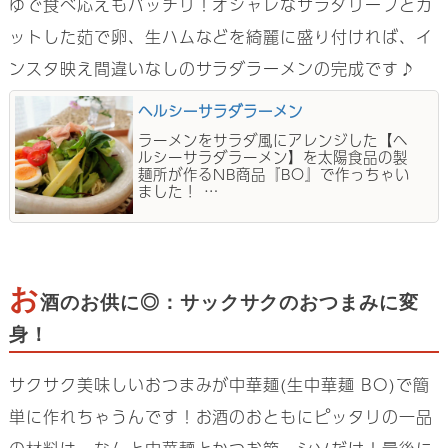
ゆで食べ応えもバッチリ！オシャレなサラダリーフとカ
ットした茹で卵、生ハムなどを綺麗に盛り付ければ、イ
ンスタ映え間違いなしのサラダラーメンの完成です♪
ヘルシーサラダラーメン
ラーメンをサラダ風にアレンジした【ヘ
ルシーサラダラーメン】を太陽食品の製
麺所が作るNB商品『BO』で作っちゃい
ました！ …
お
酒のお供に◎：サックサクのおつまみに変
身！
サクサク美味しいおつまみが中華麺(生中華麺 BO)で簡
単に作れちゃうんです！お酒のおともにピッタリの一品