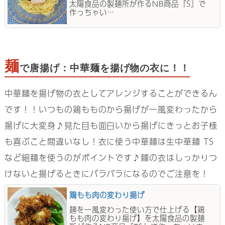
太陽食品の製麺所が作るNB商品『S』で
作っちゃい…
麺
で唐揚げ：中華麺を揚げ物の衣に！！
中華麺を揚げ物の衣としてアレンジすることができるん
です！！いつもの鶏もものから揚げが一風変わったから
揚げに大変身♪見た目も面白いから揚げにきっとお子様
も喜ぶこと間違いなし！衣に使う中華麺は生中華麺 TS
など細麺を使うのがポイントです♪麺の衣はしっかりつ
けないと揚げるときにバラバラになるのでご注意を！
鶏もも肉の変わり揚げ
麺を一風変わった使い方で仕上げる【鶏
もも肉の変わり揚げ】を太陽食品の製麺