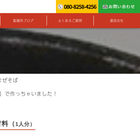
製麺所ブログ
よくあるご質問
運営会社
まぜそば
』で作っちゃいました！
材料（
1人分）