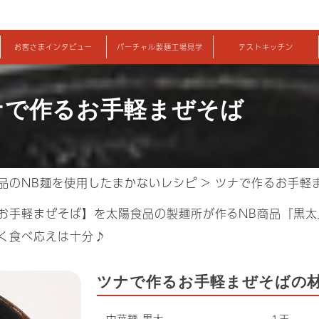
お客さまインタビュー
バーチャル製麺工場見学
テストキッチン
ナで作るお手軽まぜそば
品のNB麺を使用したまかないレシピ
> ツナで作るお手軽
お手軽まぜそば】を太陽食品の製麺所が作るNB商品『黒太
く食べ応えは十分♪
ツナで作るお手軽まぜそばの
中華麺 黒太
1玉