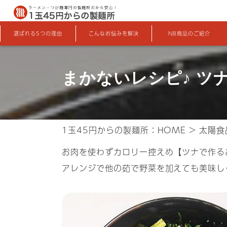
選ばれる5つの理由
こんなお悩みを解決
NB商品のご紹介
まかないレシピ♪ ツ
1玉45円からの製麺所：
HOME
>
太陽食
お肉を使わずカロリー控えめ【ツナで作る
アレンジで他の茹で野菜を加えても美味し