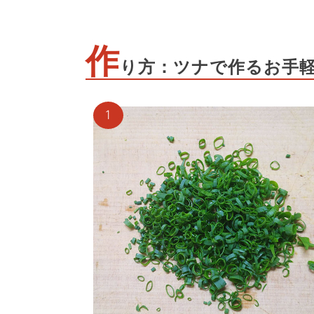
作
り方：ツナで作るお手
1