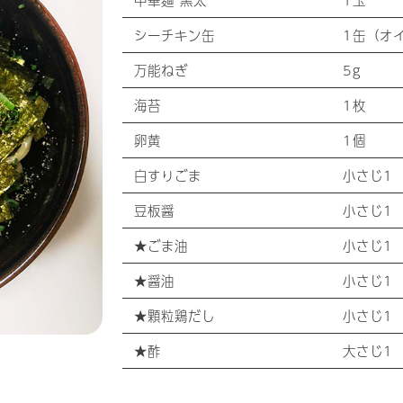
シーチキン缶
1缶（オ
万能ねぎ
5g
海苔
1枚
卵黄
1個
白すりごま
小さじ1
豆板醤
小さじ1
★ごま油
小さじ1
★醤油
小さじ1
★顆粒鶏だし
小さじ1
★酢
大さじ1