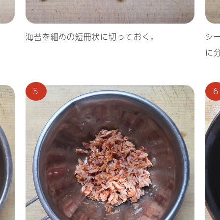
海苔を細めの短冊状に切っておく。
シ
に
5
6