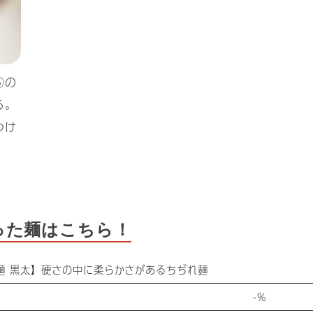
⑤の
る。
つけ
った麺はこちら！
麺 黒太】硬さの中に柔らかさがあるちぢれ麺
-%