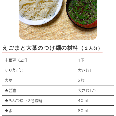
えごまと大葉のつけ麺の材料（
１人分）
中華麺 KZ細
1玉
すりえごま
大さじ1
大葉
2枚
★醤油
大さじ1/2
★めんつゆ（2倍濃縮）
40ml
★水
80ml