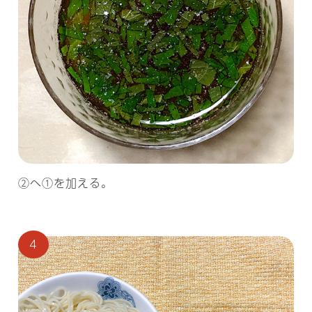
②へ①を加える。
4